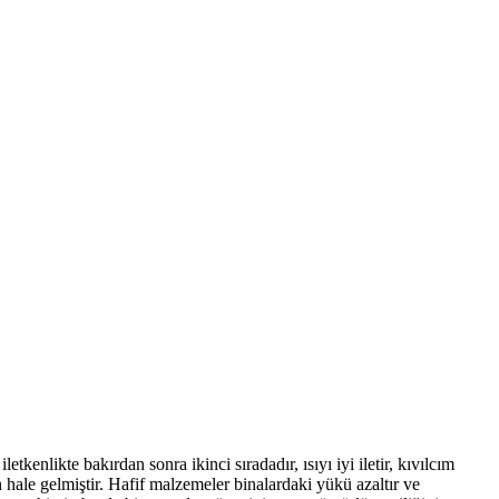
tkenlikte bakırdan sonra ikinci sıradadır, ısıyı iyi iletir, kıvılcım
ale gelmiştir. Hafif malzemeler binalardaki yükü azaltır ve