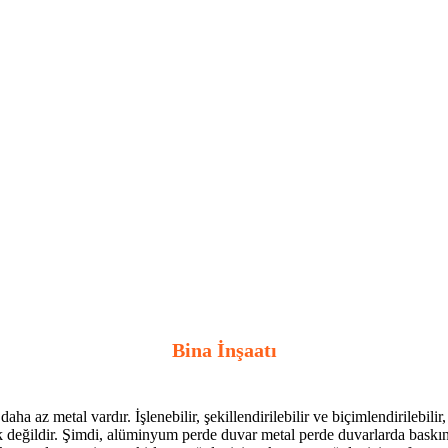
Bina İnşaatı
z metal vardır. İşlenebilir, şekillendirilebilir ve biçimlendirilebilir, ile
değildir. Şimdi, alüminyum perde duvar metal perde duvarlarda baskın h