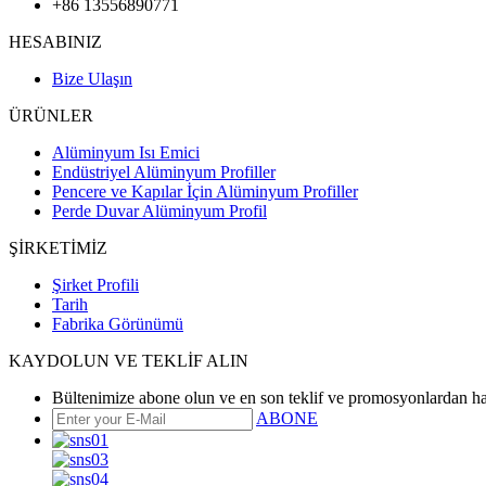
+86 13556890771
HESABINIZ
Bize Ulaşın
ÜRÜNLER
Alüminyum Isı Emici
Endüstriyel Alüminyum Profiller
Pencere ve Kapılar İçin Alüminyum Profiller
Perde Duvar Alüminyum Profil
ŞİRKETİMİZ
Şirket Profili
Tarih
Fabrika Görünümü
KAYDOLUN VE TEKLİF ALIN
Bültenimize abone olun ve en son teklif ve promosyonlardan ha
ABONE