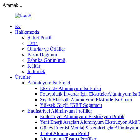
Aramak...
Ev
Hakkımızda
Şirket Profili
Tarih
Onurlar ve Ödüller
Pazar Dağıtımı
Fabrika Görünümü
Kültür
İndirmek
Ürünler
Alüminyum Isı Emici
Ekstrüde Alüminyum Isı Emici
Fotovoltaik İnverter İçin Ekstrüde Alüminyum Isı 
Siyah Eloksallı Alüminyum Ekstrüde Isı Emici
Yüksek Güçlü IGBT Soğutucu
Endüstriyel Alüminyum Profiller
Endüstriyel Alüminyum Ekstrüzyon Profili
Yeni Enerji Araçları Alüminyum Ekstrüzyon Akü T
Güneş Enerjisi Montaj Sistemleri için Alüminyum P
T-Slot Alüminyum Profil
Alüminyum Taşıma Profilleri