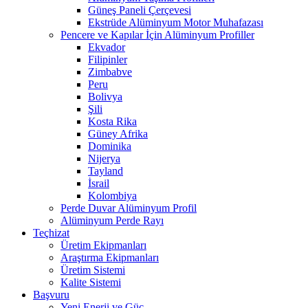
Güneş Paneli Çerçevesi
Ekstrüde Alüminyum Motor Muhafazası
Pencere ve Kapılar İçin Alüminyum Profiller
Ekvador
Filipinler
Zimbabve
Peru
Bolivya
Şili
Kosta Rika
Güney Afrika
Dominika
Nijerya
Tayland
İsrail
Kolombiya
Perde Duvar Alüminyum Profil
Alüminyum Perde Rayı
Teçhizat
Üretim Ekipmanları
Araştırma Ekipmanları
Üretim Sistemi
Kalite Sistemi
Başvuru
Yeni Enerji ve Güç