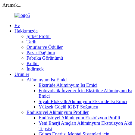
Aramak...
Ev
Hakkımızda
Şirket Profili
Tarih
Onurlar ve Ödüller
Pazar Dağıtımı
Fabrika Görünümü
Kültür
İndirmek
Ürünler
Alüminyum Isı Emici
Ekstrüde Alüminyum Isı Emici
Fotovoltaik İnverter İçin Ekstrüde Alüminyum Isı
Emici
Siyah Eloksallı Alüminyum Ekstrüde Isı Emici
Yüksek Güçlü IGBT Soğutucu
Endüstriyel Alüminyum Profiller
Endüstriyel Alüminyum Ekstrüzyon Profili
Yeni Enerji Araçları Alüminyum Ekstrüzyon Akü
Tepsisi
Güneş Enerjisi Montaj Sistemleri için