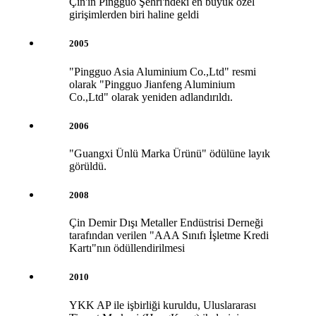
Çin'in Pingguo Şehri'ndeki en büyük özel
girişimlerden biri haline geldi
2005
"Pingguo Asia Aluminium Co.,Ltd" resmi
olarak "Pingguo Jianfeng Aluminium
Co.,Ltd" olarak yeniden adlandırıldı.
2006
"Guangxi Ünlü Marka Ürünü" ödülüne layık
görüldü.
2008
Çin Demir Dışı Metaller Endüstrisi Derneği
tarafından verilen "AAA Sınıfı İşletme Kredi
Kartı"nın ödüllendirilmesi
2010
YKK AP ile işbirliği kuruldu, Uluslararası