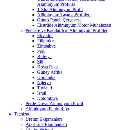
Alüminyum Profiller
T-Slot Alüminyum Profil
Alüminyum Taşıma Profilleri
Güneş Paneli Çerçevesi
Ekstrüde Alüminyum Motor Muhafazası
Pencere ve Kapılar İçin Alüminyum Profiller
Ekvador
Filipinler
Zimbabve
Peru
Bolivya
Şili
Kosta Rika
Güney Afrika
Dominika
Nijerya
Tayland
İsrail
Kolombiya
Perde Duvar Alüminyum Profil
Alüminyum Perde Rayı
Teçhizat
Üretim Ekipmanları
Araştırma Ekipmanları
Üretim Sistemi