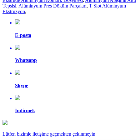
Ekstrüde Alüminyum Römork Döşemesi
,
Alüminyum Alaşımlı Akü
Tepsisi
,
Alüminyum Pres Döküm Parçaları
,
T Slot Alüminyum
Ekstrüzyon
,
E-posta
Whatsapp
Skype
İndirmek
Lütfen bizimle iletişime geçmekten çekinmeyin