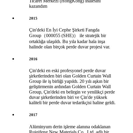
Ticaret Merkezi (HongKong) ihalesini
kazandım
2015
Çin'deki En İyi Cephe Şirketi Fangda
Group（000055 (SHE)） ile stratejik bir
ortaklığa ulaşıldı. Bu yıla kadar hala inşa
halinde olan birçok perde duvar projesi var.
2016
Çin'deki en eski profesyonel perde duvar
şirketlerinden biri olan Golden Curtain Wall
Group ile iş birliği yapıldı. 20 yılı aşkın bir
geliştirmenin ardından Golden Curtain Wall
Group, Çin'deki en belirgin ve yenilikçi perde
duvar şirketlerinden biri ve Çin'de yüksek
kaliteli bir perde duvar tedarikçisi haline geldi.
2017
Alüminyum derin işleme alanına odaklanan
Ruiqifeng New Materials Co., Ltd. adlı bir