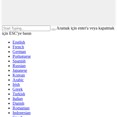
Aramak için enter'a veya kapatmak
için ESC'ye basın
English
French
German
Portuguese
Spanish
Russian
Japanese
Korean
Arabic
Irish
Greek
Turkish
Italian
Danish
Romanian
Indonesian